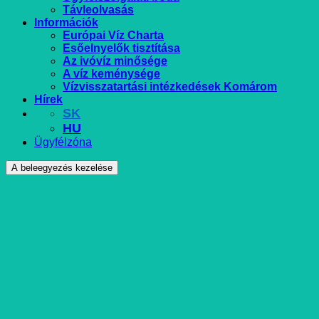
Távleolvasás
Információk
Európai Víz Charta
Esőelnyelők tisztítása
Az ivóvíz minősége
A víz keménysége
Vízvisszatartási intézkedések Komárom
Hírek
SK
HU
Ügyfélzóna
A beleegyezés kezelése