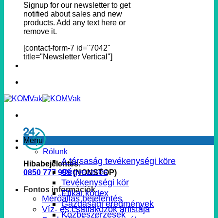
Signup for our newsletter to get
notified about sales and new
products. Add any text here or
remove it.
[contact-form-7 id="7042"
title="Newsletter Vertical"]
Menu
Rólunk
A társaság tevékenységi köre
Hibabejelentés:
Cégvezetés
0850 777 999
(NONSTOP)
Tevékenységi kör
Fontos információk
Etikai kódex
Mérőállás bejelentés
Gazdasági eredmények
Víz- és csatlakozók árlistája
Közbeszerzések