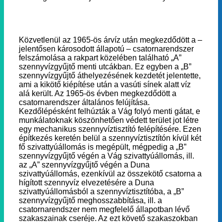
Közvetlenül az 1965-ös árvíz után megkezdődött a –
jelentősen károsodott állapotú – csatornarendszer
felszámolása a rakpart közelében található „A”
szennyvízgyűjtő menti utcákban. Ez egyben a „B”
szennyvízgyűjtő áthelyezésének kezdetét jelentette,
ami a kikötő kiépítése után a vasúti sínek alatt víz
alá került. Az 1965-ös évben megkezdődött a
csatornarendszer általános felújítása.
Kezdőlépésként felhúzták a Vág folyó menti gátat, e
munkálatoknak köszönhetően védett terület jot létre
egy mechanikus szennyvíztisztító felépítésére. Ezen
építkezés keretén belül a szennyvíztisztítón kívül két
fő szivattyúállomás is megépült, mégpedig a „B”
szennyvízgyűjtő végén a Vág szivattyúállomás, ill.
az „A” szennyvízgyűjtő végén a Duna
szivattyúállomás, ezenkívül az összekötő csatorna a
hígított szennyvíz elvezetésére a Duna
szivattyúállomásból a szennyvíztisztítóba, a „B”
szennyvízgyűjtő meghosszabbítása, ill. a
csatornarendszer nem megfelelő állapotban lévő
szakaszainak cseréje. Az ezt követő szakaszokban