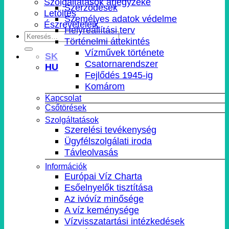
Szolgáltatások árjegyzéke
Szerződések
Letöltés
Személyes adatok védelme
Észrevételeik
Helyreállítási terv
Történelmi áttekintés
Vízművek története
SK
Csatornarendszer
HU
Fejlődés 1945-ig
Komárom
Kapcsolat
Csőtörések
Szolgáltatások
Szerelési tevékenység
Ügyfélszolgálati iroda
Távleolvasás
Információk
Európai Víz Charta
Esőelnyelők tisztítása
Az ivóvíz minősége
A víz keménysége
Vízvisszatartási intézkedések