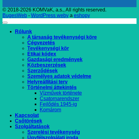
© 2018-2026 KOMVaK, a.s., All rights reserved.
BugesWeb
-
WordPress weby
a
eshopy
Rólunk
A társaság tevékenységi köre
Cégvezetés
Tevékenységi kör
Etikai kódex
Gazdasági eredmények
Közbeszerzések
Szerződések
Személyes adatok védelme
Helyreállítási terv
Történelmi áttekintés
Vízművek története
Csatornarendszer
Fejlődés 1945-ig
Komárom
Kapcsolat
Csőtörések
Szolgáltatások
Szerelési tevékenység
Ügyfélszolgálati iroda