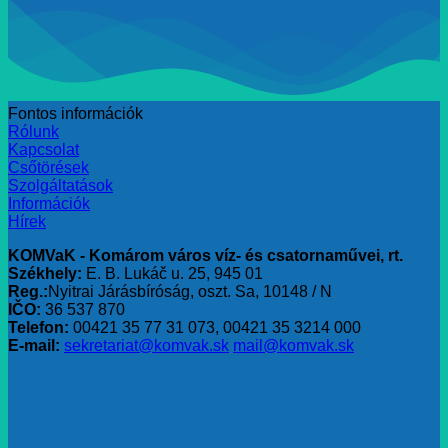
Fontos információk
Rólunk
Kapcsolat
Csőtörések
Szolgáltatások
Információk
Hírek
KOMVaK - Komárom város víz- és csatornaművei, rt.
Székhely:
E. B. Lukáč u. 25, 945 01
Reg.:
Nyitrai Járásbíróság, oszt. Sa, 10148 / N
IČO:
36 537 870
Telefon:
00421 35 77 31 073, 00421 35 3214 000
E-mail:
sekretariat@komvak.sk
mail@komvak.sk