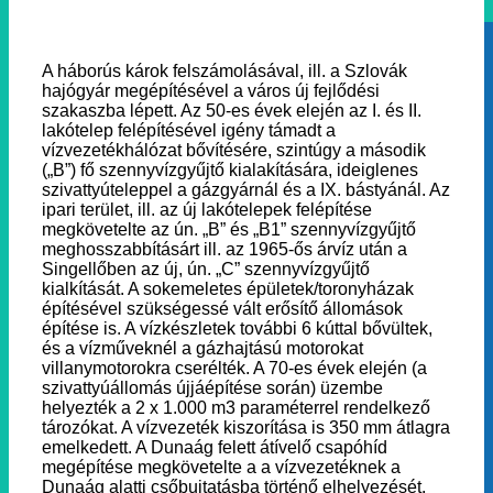
A háborús károk felszámolásával, ill. a Szlovák
hajógyár megépítésével a város új fejlődési
szakaszba lépett. Az 50-es évek elején az I. és II.
lakótelep felépítésével igény támadt a
vízvezetékhálózat bővítésére, szintúgy a második
(„B”) fő szennyvízgyűjtő kialakítására, ideiglenes
szivattyúteleppel a gázgyárnál és a IX. bástyánál. Az
ipari terület, ill. az új lakótelepek felépítése
megkövetelte az ún. „B” és „B1” szennyvízgyűjtő
meghosszabbításárt ill. az 1965-ős árvíz után a
Singellőben az új, ún. „C” szennyvízgyűjtő
kialkítását. A sokemeletes épületek/toronyházak
építésével szükségessé vált erősítő állomások
építése is. A vízkészletek további 6 kúttal bővültek,
és a vízműveknél a gázhajtású motorokat
villanymotorokra cserélték. A 70-es évek elején (a
szivattyúállomás újjáépítése során) üzembe
helyezték a 2 x 1.000 m3 paraméterrel rendelkező
tározókat. A vízvezeték kiszorítása is 350 mm átlagra
emelkedett. A Dunaág felett átívelő csapóhíd
megépítése megkövetelte a a vízvezetéknek a
Dunaág alatti csőbujtatásba történő elhelyezését.