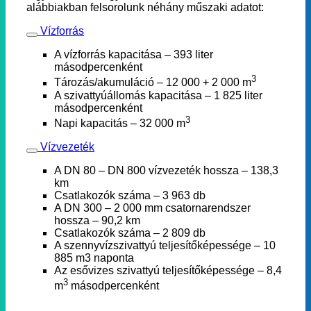
alábbiakban felsorolunk néhány műszaki adatot:
Vízforrás
A vízforrás kapacitása – 393 liter
másodpercenként
3
Tározás/akumuláció – 12 000 + 2 000 m
A szivattyúállomás kapacitása – 1 825 liter
másodpercenként
3
Napi kapacitás – 32 000 m
Vízvezeték
A DN 80 – DN 800 vízvezeték hossza – 138,3
km
Csatlakozók száma – 3 963 db
A DN 300 – 2 000 mm csatornarendszer
hossza – 90,2 km
Csatlakozók száma – 2 809 db
A szennyvízszivattyú teljesítőképessége – 10
885 m3 naponta
Az esővizes szivattyú teljesítőképessége – 8,4
3
m
másodpercenként