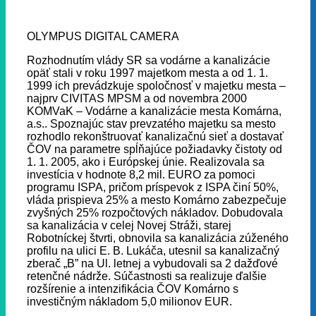
OLYMPUS DIGITAL CAMERA
Rozhodnutím vlády SR sa vodárne a kanalizácie
opäť stali v roku 1997 majetkom mesta a od 1. 1.
1999 ich prevádzkuje spoločnosť v majetku mesta –
najprv CIVITAS MPSM a od novembra 2000
KOMVaK – Vodárne a kanalizácie mesta Komárna,
a.s.. Spoznajúc stav prevzatého majetku sa mesto
rozhodlo rekonštruovať kanalizačnú sieť a dostavať
ČOV na parametre spĺňajúce požiadavky čistoty od
1. 1. 2005, ako i Európskej únie. Realizovala sa
investícia v hodnote 8,2 mil. EURO za pomoci
programu ISPA, pričom príspevok z ISPA činí 50%,
vláda prispieva 25% a mesto Komárno zabezpečuje
zvyšných 25% rozpočtových nákladov. Dobudovala
sa kanalizácia v celej Novej Stráži, starej
Robotníckej štvrti, obnovila sa kanalizácia zúženého
profilu na ulici E. B. Lukáča, utesnil sa kanalizačný
zberač „B” na Ul. letnej a vybudovali sa 2 dažďové
retenčné nádrže. Súčastnosti sa realizuje ďalšie
rozšírenie a intenzifikácia ČOV Komárno s
investičným nákladom 5,0 milionov EUR.