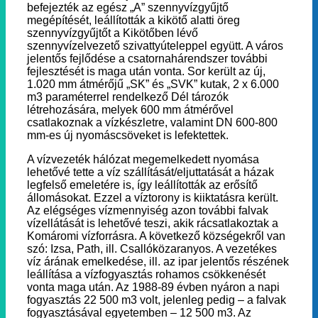
befejezték az egész „A” szennyvízgyűjtő
megépítését, leállították a kikötő alatti öreg
szennyvízgyűjtőt a Kikötőben lévő
szennyvízelvezető szivattyúteleppel együtt. A város
jelentős fejlődése a csatornahárendszer további
fejlesztését is maga után vonta. Sor került az új,
1.020 mm átmérőjű „SK” és „SVK” kutak, 2 x 6.000
m3 paraméterrel rendelkező Dél tározók
létrehozására, melyek 600 mm átmérővel
csatlakoznak a vízkészletre, valamint DN 600-800
mm-es új nyomáscsöveket is lefektettek.
A vízvezeték hálózat megemelkedett nyomása
lehetővé tette a víz szállítását/eljuttatását a házak
legfelső emeletére is, így leállították az erősítő
állomásokat. Ezzel a víztorony is kiiktatásra került.
Az elégséges vízmennyiség azon további falvak
vízellátását is lehetővé teszi, akik rácsatlakoztak a
Komáromi vízforrásra. A következő községekről van
szó: Izsa, Path, ill. Csallóközaranyos. A vezetékes
víz árának emelkedése, ill. az ipar jelentős részének
leállítása a vízfogyasztás rohamos csökkenését
vonta maga után. Az 1988-89 évben nyáron a napi
fogyasztás 22 500 m3 volt, jelenleg pedig – a falvak
fogyasztásával egyetemben – 12 500 m3. Az