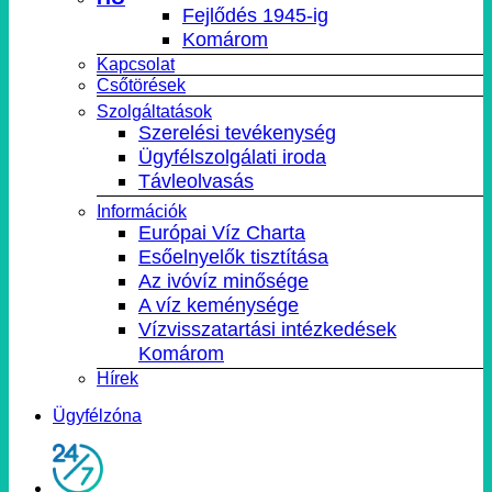
Fejlődés 1945-ig
Komárom
Kapcsolat
Csőtörések
Szolgáltatások
Szerelési tevékenység
Ügyfélszolgálati iroda
Távleolvasás
Információk
Európai Víz Charta
Esőelnyelők tisztítása
Az ivóvíz minősége
A víz keménysége
Vízvisszatartási intézkedések
Komárom
Hírek
Ügyfélzóna