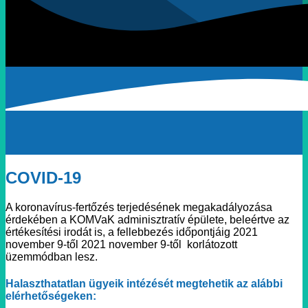
COVID-19
A koronavírus-fertőzés terjedésének megakadályozása
érdekében a KOMVaK adminisztratív épülete, beleértve az
értékesítési irodát is, a fellebbezés időpontjáig 2021
november 9-től 2021 november 9-től korlátozott
üzemmódban lesz.
Halaszthatatlan ügyeik intézését megtehetik az alábbi
elérhetőségeken: