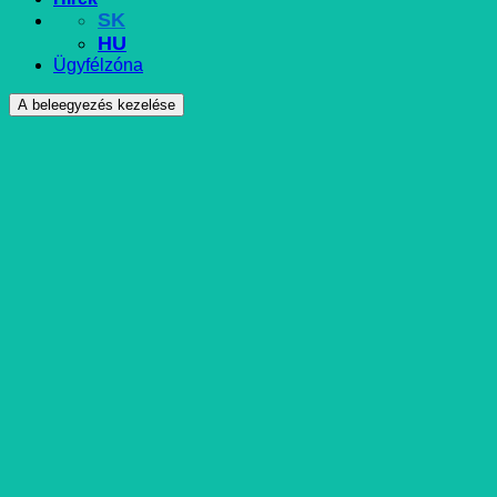
SK
HU
Ügyfélzóna
A beleegyezés kezelése