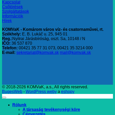
Kapcsolat
Csőtörések
Szolgáltatások
Információk
Hírek
KOMVaK - Komárom város víz- és csatornaművei, rt.
Székhely:
E. B. Lukáč u. 25, 945 01
Reg.:
Nyitrai Járásbíróság, oszt. Sa, 10148 / N
IČO:
36 537 870
Telefon:
00421 35 77 31 073, 00421 35 3214 000
E-mail:
sekretariat@komvak.sk
mail@komvak.sk
© 2018-2026 KOMVaK, a.s., All rights reserved.
BugesWeb
-
WordPress weby
a
eshopy
Rólunk
A társaság tevékenységi köre
Cégvezetés