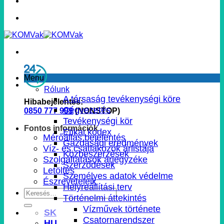
Menu
Rólunk
A társaság tevékenységi köre
Hibabejelentés:
Cégvezetés
0850 777 999
(NONSTOP)
Tevékenységi kör
Fontos információk
Etikai kódex
Mérőállás bejelentés
Gazdasági eredmények
Víz- és csatlakozók árlistája
Közbeszerzések
Szolgáltatások árjegyzéke
Szerződések
Letöltés
Személyes adatok védelme
Észrevételeik
Helyreállítási terv
Történelmi áttekintés
Vízművek története
SK
Csatornarendszer
HU