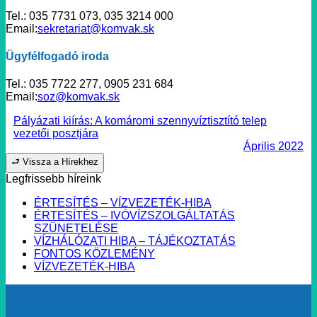
Tel.: 035 7731 073, 035 3214 000
Email:
sekretariat@komvak.sk
Ügyfélfogadó iroda
Tel.: 035 7722 277, 0905 231 684
Email:
soz@komvak.sk
Pályázati kiírás: A komáromi szennyvíztisztító telep
vezetői posztjára
Április 2022
⮐ Vissza a Hírekhez
Legfrissebb híreink
ÉRTESÍTÉS – VÍZVEZETÉK-HIBA
ÉRTESÍTÉS – IVÓVÍZSZOLGÁLTATÁS
SZÜNETELÉSE
VÍZHÁLÓZATI HIBA – TÁJÉKOZTATÁS
FONTOS KÖZLEMÉNY
VÍZVEZETÉK-HIBA