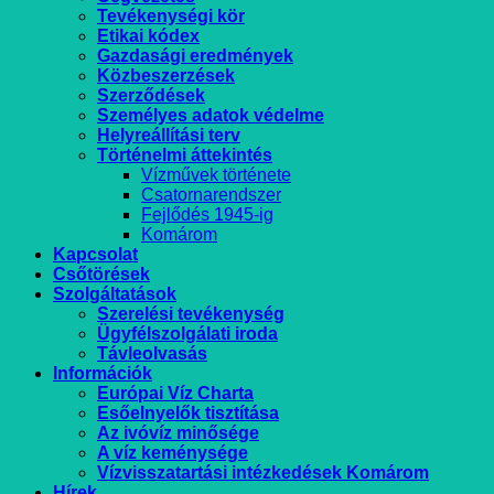
Tevékenységi kör
Etikai kódex
Gazdasági eredmények
Közbeszerzések
Szerződések
Személyes adatok védelme
Helyreállítási terv
Történelmi áttekintés
Vízművek története
Csatornarendszer
Fejlődés 1945-ig
Komárom
Kapcsolat
Csőtörések
Szolgáltatások
Szerelési tevékenység
Ügyfélszolgálati iroda
Távleolvasás
Információk
Európai Víz Charta
Esőelnyelők tisztítása
Az ivóvíz minősége
A víz keménysége
Vízvisszatartási intézkedések Komárom
Hírek