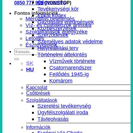
Cégvezetés
0850 777 999
(NONSTOP)
Tevékenységi kör
Fontos információk
Etikai kódex
Mérőállás bejelentés
Gazdasági eredmények
Víz- és csatlakozók árlistája
Közbeszerzések
Szolgáltatások árjegyzéke
Szerződések
Letöltés
Személyes adatok védelme
Észrevételeik
Helyreállítási terv
Történelmi áttekintés
Vízművek története
SK
Csatornarendszer
HU
Fejlődés 1945-ig
Komárom
Kapcsolat
Csőtörések
Szolgáltatások
Szerelési tevékenység
Ügyfélszolgálati iroda
Távleolvasás
Információk
Európai Víz Charta