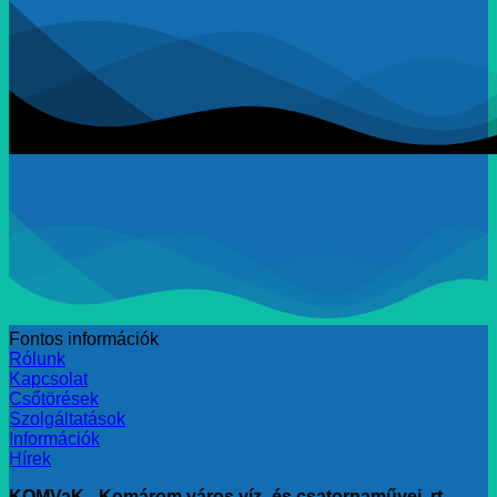
Fontos információk
Rólunk
Kapcsolat
Csőtörések
Szolgáltatások
Információk
Hírek
KOMVaK - Komárom város víz- és csatornaművei, rt.