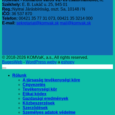
Székhely:
E. B. Lukáč u. 25, 945 01
Reg.:
Nyitrai Járásbíróság, oszt. Sa, 10148 / N
IČO:
36 537 870
Telefon:
00421 35 77 31 073, 00421 35 3214 000
E-mail:
sekretariat@komvak.sk
mail@komvak.sk
© 2018-2026 KOMVaK, a.s., All rights reserved.
BugesWeb
-
WordPress weby
a
eshopy
Rólunk
A társaság tevékenységi köre
Cégvezetés
Tevékenységi kör
Etikai kódex
Gazdasági eredmények
Közbeszerzések
Szerződések
Személyes adatok védelme