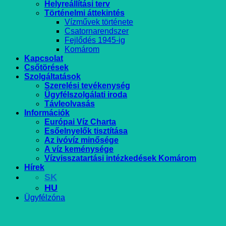
Helyreállítási terv
Történelmi áttekintés
Vízművek története
Csatornarendszer
Fejlődés 1945-ig
Komárom
Kapcsolat
Csőtörések
Szolgáltatások
Szerelési tevékenység
Ügyfélszolgálati iroda
Távleolvasás
Információk
Európai Víz Charta
Esőelnyelők tisztítása
Az ivóvíz minősége
A víz keménysége
Vízvisszatartási intézkedések Komárom
Hírek
SK
HU
Ügyfélzóna