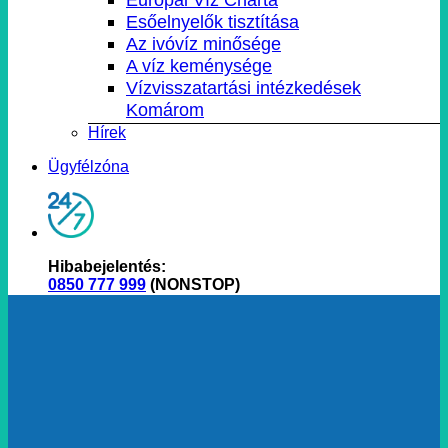
Esőelnyelők tisztítása
Az ivóvíz minősége
A víz keménysége
Vízvisszatartási intézkedések
Komárom
Hírek
Ügyfélzóna
Hibabejelentés:
0850 777 999
(NONSTOP)