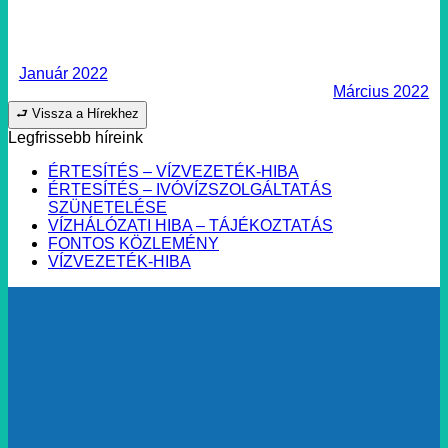
Január 2022
Március 2022
⮐ Vissza a Hírekhez
Legfrissebb híreink
ÉRTESÍTÉS – VÍZVEZETÉK-HIBA
ÉRTESÍTÉS – IVÓVÍZSZOLGÁLTATÁS
SZÜNETELÉSE
VÍZHÁLÓZATI HIBA – TÁJÉKOZTATÁS
FONTOS KÖZLEMÉNY
VÍZVEZETÉK-HIBA