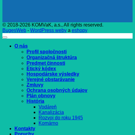
© 2018-2026 KOMVaK, a.s., All rights reserved.
BugesWeb
-
WordPress weby
a
eshopy
O nás
Profil spoločnosti
Organizačná štruktúra
Predmet činnosti
Etický kódex
Hospodárske výsledky
Verejné obstarávanie
Zmluvy
Ochrana osobných údajov
Plán obnovy
História
Vodáreň
Kanalizácia
Rozvoj do roku 1945
Komárno
Kontakty
Poruchy