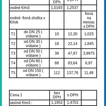
DPh
vodné €/m3
1,0193
1,2537
fixná
vodné- fixná zložka v
na
€/rok
mesiac
s DPH
do DN 25 (
T1
10
12,30
1,025
vrátane )
od DN 30 (
T2
18
22,14
1,845
vrátane )
od DN 50 (
T3
39
47,97
3,9975
vrátane )
od DN 80 (
T4
68
83,64
6,97
vrátane )
od DN 150 (
T5
112
137,76
11,48
vrátane )
bez
Cena 1
s DPH
DPH
1,1952
1,4701
stočné €/m3 :