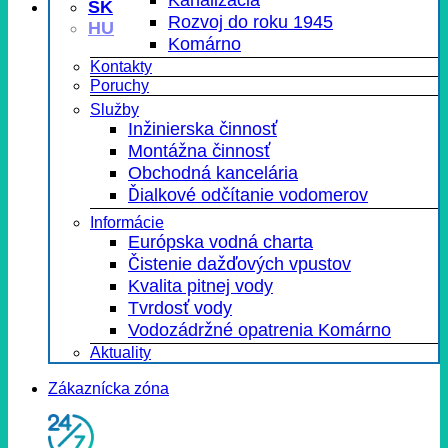
SK
Rozvoj do roku 1945
HU
Komárno
Kontakty
Poruchy
Služby
Inžinierska činnosť
Montážna činnosť
Obchodná kancelária
Ďialkové odčítanie vodomerov
Informácie
Európska vodná charta
Čistenie dažďových vpustov
Kvalita pitnej vody
Tvrdosť vody
Vodozádržné opatrenia Komárno
Aktuality
Zákaznícka zóna