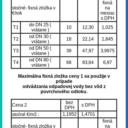
fixná
stočné- fixná zložka v
na
€/rok
mesiac
s DPH
do DN 25 (
T1
10
12,30
1,025
vrátane )
od DN 30 (
T2
18
22,14
1,845
vrátane )
od DN 50 (
T3
39
47,97
3,9975
vrátane )
od DN 80 (
T4
68
83,64
6,97
vrátane )
Maximálna fixná zložka ceny 1 sa použije v
prípade
odvádzania odpadovej vody bez vôd z
povrchového odtoku.
bez
Cena 2
s DPH
DPH
1,1952
1,4701
stočné €/m3 :
fixná
stočné- fixná zložka v
na