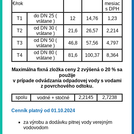
€/rok
mesiac
s DPH
do DN 25 (
T1
12
14,76
1,23
vrátane )
od DN 30 (
T2
21,6
26,57
2,214
vrátane )
od DN 50 (
T3
46,8
57,56
4,797
vrátane )
od DN 80 (
T4
81,6
100,37
8,364
vrátane )
Maximálna fixná zložka ceny 2 zvýšená o 20 % sa
použije
v prípade odvádzania odpadovej vody s vodami
z povrchového odtoku.
spolu
2,2145
2,7238
vodné + stočné
Cenník platný od 01.10.2024
za výrobu a dodávku pitnej vody verejným
vodovodom