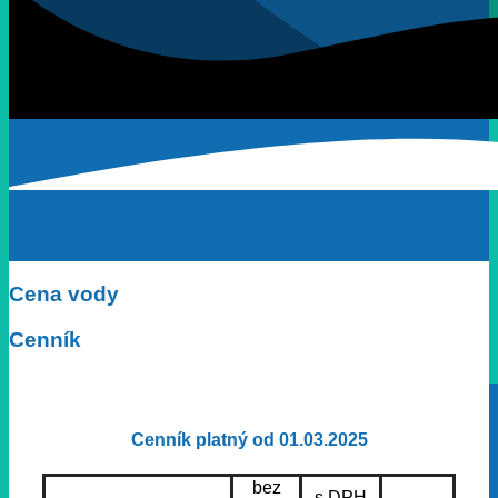
Cena vody
Cenník
Cenník platný od 01.03.2025
bez
s DPH