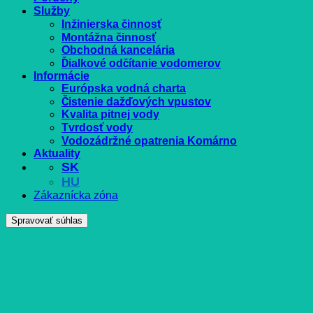
Služby
Inžinierska činnosť
Montážna činnosť
Obchodná kancelária
Ďialkové odčítanie vodomerov
Informácie
Európska vodná charta
Čistenie dažďových vpustov
Kvalita pitnej vody
Tvrdosť vody
Vodozádržné opatrenia Komárno
Aktuality
SK
HU
Zákaznícka zóna
Spravovať súhlas