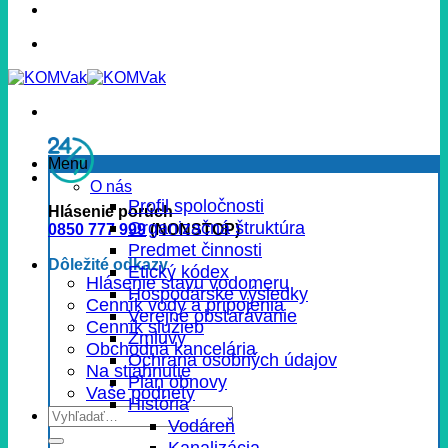
Menu
O nás
Profil spoločnosti
Hlásenie porúch
Organizačná štruktúra
0850 777 999
(NONSTOP)
Predmet činnosti
Dôležité odkazy
Etický kódex
Hlásenie stavu vodomeru
Hospodárske výsledky
Cenník vody a pripojenia
Verejné obstarávanie
Cenník služieb
Zmluvy
Obchodná kancelária
Ochrana osobných údajov
Na stiahnutie
Plán obnovy
Vaše podnety
História
Vodáreň
Kanalizácia