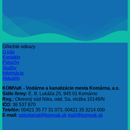
Dôležité odkazy
O nás
Kontakty
Poruchy
Služby
Informácie
Aktuality
KOMVaK - Vodárne a kanalizácie mesta Komárna, a.s.
Sídlo firmy:
E. B. Lukáča 25, 945 01 Komárno
Reg.:
Okresný súd Nitra, odd. Sa, vložka 10148/N
IČO:
36 537 870
Telefón:
00421 35 77 31 073, 00421 35 3214 000
E-mail:
sekretariat@komvak.sk
mail@komvak.sk