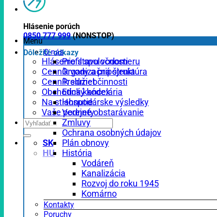
Hlásenie porúch
0850 777 999
(NONSTOP)
Menu
O nás
Dôležité odkazy
Profil spoločnosti
Hlásenie stavu vodomeru
Organizačná štruktúra
Cenník vody a pripojenia
Predmet činnosti
Cenník služieb
Etický kódex
Obchodná kancelária
Hospodárske výsledky
Na stiahnutie
Verejné obstarávanie
Vaše podnety
Zmluvy
Ochrana osobných údajov
Plán obnovy
SK
História
HU
Vodáreň
Kanalizácia
Rozvoj do roku 1945
Komárno
Kontakty
Poruchy