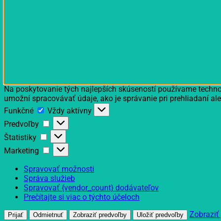
Na poskytovanie tých najlepších skúseností používame technol
umožní spracovávať údaje, ako je správanie pri prehliadaní ale
Funkčné
Funkčné
Vždy aktívny
Predvoľby
Predvoľby
Štatistiky
Štatistiky
Marketing
Marketing
Spravovať možnosti
Správa služieb
Spravovať {vendor_count} dodávateľov
Prečítajte si viac o týchto účeloch
Zobraziť
Prijať
Odmietnuť
Zobraziť predvoľby
Uložiť predvoľby