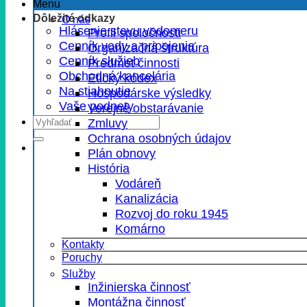
Menu
Dôležité odkazy
O nás
Hlásenie stavu vodomeru
Profil spoločnosti
Cenník vody a pripojenia
Organizačná štruktúra
Cenník služieb
Predmet činnosti
Obchodná kancelária
Etický kódex
Na stiahnutie
Hospodárske výsledky
Vaše podnety
Verejné obstarávanie
Zmluvy
Ochrana osobných údajov
Plán obnovy
História
Vodáreň
Kanalizácia
Rozvoj do roku 1945
Komárno
Kontakty
Poruchy
Služby
Inžinierska činnosť
Montážna činnosť