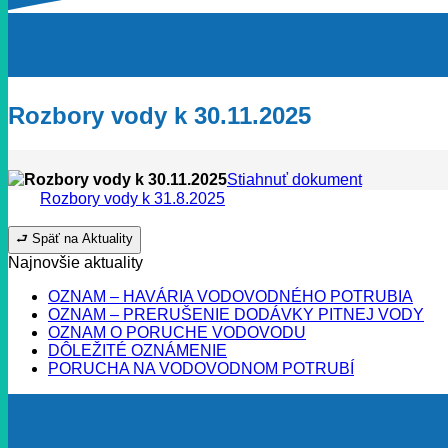
Rozbory vody k 30.11.2025
Rozbory vody k 30.11.2025
Stiahnuť dokument
Rozbory vody k 31.8.2025
⮐ Späť na Aktuality
Najnovšie aktuality
OZNAM – HAVÁRIA VODOVODNÉHO POTRUBIA
OZNAM – PRERUŠENIE DODÁVKY PITNEJ VODY
OZNAM O PORUCHE VODOVODU
DÔLEŽITÉ OZNÁMENIE
PORUCHA NA VODOVODNOM POTRUBÍ