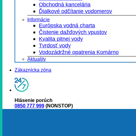
Obchodná kancelária
Ďialkové odčítanie vodomerov
Informácie
Európska vodná charta
Čistenie dažďových vpustov
Kvalita pitnej vody
Tvrdosť vody
Vodozádržné opatrenia Komárno
Aktuality
Zákaznícka zóna
Hlásenie porúch
0850 777 999
(NONSTOP)