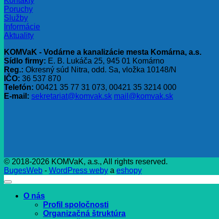
Kontakty
Poruchy
Služby
Informácie
Aktuality
KOMVaK - Vodárne a kanalizácie mesta Komárna, a.s.
Sídlo firmy:
E. B. Lukáča 25, 945 01 Komárno
Reg.:
Okresný súd Nitra, odd. Sa, vložka 10148/N
IČO:
36 537 870
Telefón:
00421 35 77 31 073, 00421 35 3214 000
E-mail:
sekretariat@komvak.sk
mail@komvak.sk
© 2018-2026 KOMVaK, a.s., All rights reserved.
BugesWeb
-
WordPress weby
a
eshopy
O nás
Profil spoločnosti
Organizačná štruktúra