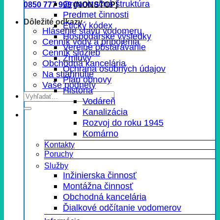
Organizačná štruktúra
0850 777 999
(NONSTOP)
Predmet činnosti
Dôležité odkazy
Etický kódex
Hlásenie stavu vodomeru
Hospodárske výsledky
Cenník vody a pripojenia
Verejné obstarávanie
Cenník služieb
Zmluvy
Obchodná kancelária
Ochrana osobných údajov
Na stiahnutie
Plán obnovy
Vaše podnety
História
Vodáreň
Kanalizácia
Rozvoj do roku 1945
Komárno
Kontakty
Poruchy
Služby
Inžinierska činnosť
Montážna činnosť
Obchodná kancelária
Ďialkové odčítanie vodomerov