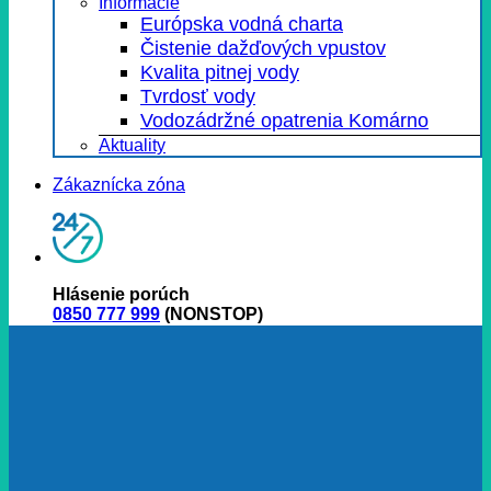
Informácie
Európska vodná charta
Čistenie dažďových vpustov
Kvalita pitnej vody
Tvrdosť vody
Vodozádržné opatrenia Komárno
Aktuality
Zákaznícka zóna
Hlásenie porúch
0850 777 999
(NONSTOP)