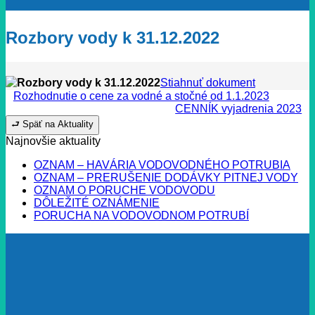
Rozbory vody k 31.12.2022
Rozbory vody k 31.12.2022
Stiahnuť dokument
Rozhodnutie o cene za vodné a stočné od 1.1.2023
CENNÍK vyjadrenia 2023
⮐ Späť na Aktuality
Najnovšie aktuality
OZNAM – HAVÁRIA VODOVODNÉHO POTRUBIA
OZNAM – PRERUŠENIE DODÁVKY PITNEJ VODY
OZNAM O PORUCHE VODOVODU
DÔLEŽITÉ OZNÁMENIE
PORUCHA NA VODOVODNOM POTRUBÍ