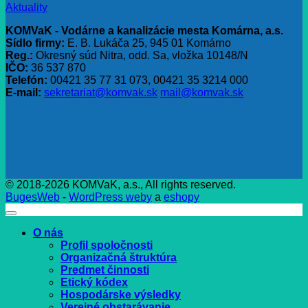
Aktuality
KOMVaK - Vodárne a kanalizácie mesta Komárna, a.s.
Sídlo firmy:
E. B. Lukáča 25, 945 01 Komárno
Reg.:
Okresný súd Nitra, odd. Sa, vložka 10148/N
IČO:
36 537 870
Telefón:
00421 35 77 31 073, 00421 35 3214 000
E-mail:
sekretariat@komvak.sk
mail@komvak.sk
© 2018-2026 KOMVaK, a.s., All rights reserved.
BugesWeb
-
WordPress weby
a
eshopy
O nás
Profil spoločnosti
Organizačná štruktúra
Predmet činnosti
Etický kódex
Hospodárske výsledky
Verejné obstarávanie