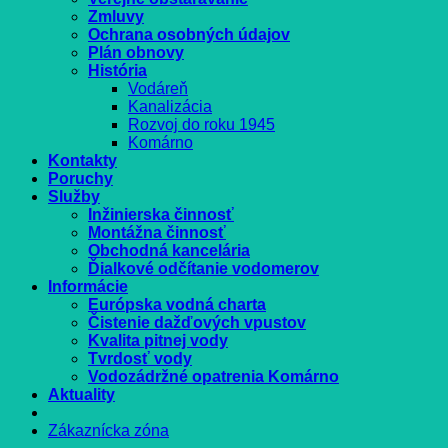
Zmluvy
Ochrana osobných údajov
Plán obnovy
História
Vodáreň
Kanalizácia
Rozvoj do roku 1945
Komárno
Kontakty
Poruchy
Služby
Inžinierska činnosť
Montážna činnosť
Obchodná kancelária
Ďialkové odčítanie vodomerov
Informácie
Európska vodná charta
Čistenie dažďových vpustov
Kvalita pitnej vody
Tvrdosť vody
Vodozádržné opatrenia Komárno
Aktuality
Zákaznícka zóna