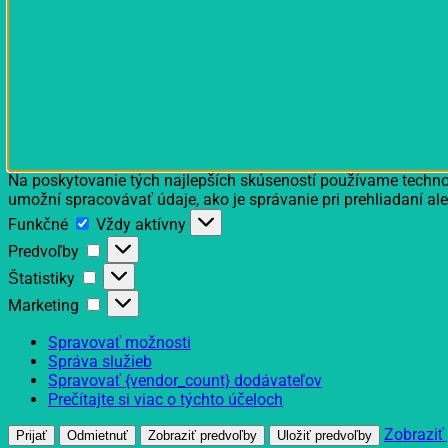
Na poskytovanie tých najlepších skúseností používame technol
umožní spracovávať údaje, ako je správanie pri prehliadaní ale
Funkčné
Funkčné
Vždy aktívny
Predvoľby
Predvoľby
Štatistiky
Štatistiky
Marketing
Marketing
Spravovať možnosti
Správa služieb
Spravovať {vendor_count} dodávateľov
Prečítajte si viac o týchto účeloch
Zobraziť
Prijať
Odmietnuť
Zobraziť predvoľby
Uložiť predvoľby