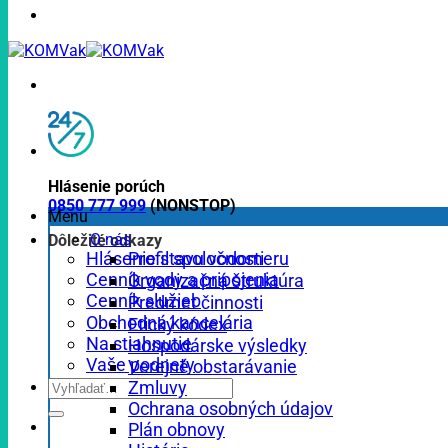
Hlásenie porúch
0850 777 999
(NONSTOP)
Menu
O nás
Dôležité odkazy
Profil spoločnosti
Hlásenie stavu vodomeru
Cenník vody a pripojenia
Organizačná štruktúra
Cenník služieb
Predmet činnosti
Obchodná kancelária
Etický kódex
Na stiahnutie
Hospodárske výsledky
Vaše podnety
Verejné obstarávanie
Zmluvy
Ochrana osobných údajov
Plán obnovy