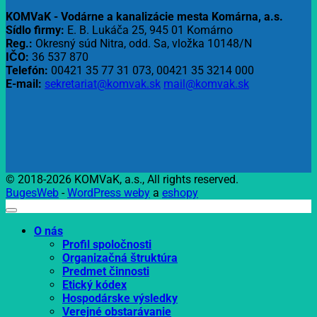
KOMVaK - Vodárne a kanalizácie mesta Komárna, a.s.
Sídlo firmy:
E. B. Lukáča 25, 945 01 Komárno
Reg.:
Okresný súd Nitra, odd. Sa, vložka 10148/N
IČO:
36 537 870
Telefón:
00421 35 77 31 073, 00421 35 3214 000
E-mail:
sekretariat@komvak.sk
mail@komvak.sk
© 2018-2026 KOMVaK, a.s., All rights reserved.
BugesWeb
-
WordPress weby
a
eshopy
O nás
Profil spoločnosti
Organizačná štruktúra
Predmet činnosti
Etický kódex
Hospodárske výsledky
Verejné obstarávanie