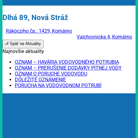
Dlhá 89, Nová Stráž
Rákócziho čp.: 1429, Komárno
Valchovnícka 4, Komárno
⮐ Späť na Aktuality
Najnovšie aktuality
OZNAM – HAVÁRIA VODOVODNÉHO POTRUBIA
OZNAM – PRERUŠENIE DODÁVKY PITNEJ VODY
OZNAM O PORUCHE VODOVODU
DÔLEŽITÉ OZNÁMENIE
PORUCHA NA VODOVODNOM POTRUBÍ