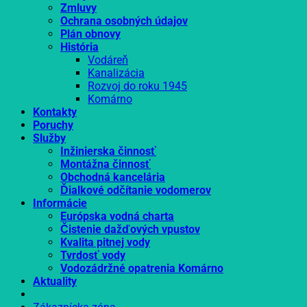
Zmluvy
Ochrana osobných údajov
Plán obnovy
História
Vodáreň
Kanalizácia
Rozvoj do roku 1945
Komárno
Kontakty
Poruchy
Služby
Inžinierska činnosť
Montážna činnosť
Obchodná kancelária
Ďialkové odčítanie vodomerov
Informácie
Európska vodná charta
Čistenie dažďových vpustov
Kvalita pitnej vody
Tvrdosť vody
Vodozádržné opatrenia Komárno
Aktuality