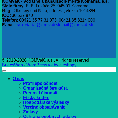
KOMVaK - Vodárne a kanalizácie mesta Komárna, a.s.
Sídlo firmy:
E. B. Lukáča 25, 945 01 Komárno
Reg.:
Okresný súd Nitra, odd. Sa, vložka 10148/N
IČO:
36 537 870
Telefón:
00421 35 77 31 073, 00421 35 3214 000
E-mail:
sekretariat@komvak.sk
mail@komvak.sk
© 2018-2026 KOMVaK, a.s., All rights reserved.
BugesWeb
-
WordPress weby
a
eshopy
O nás
Profil spoločnosti
Organizačná štruktúra
Predmet činnosti
Etický kódex
Hospodárske výsledky
Verejné obstarávanie
Zmluvy
Ochrana osobných údajov