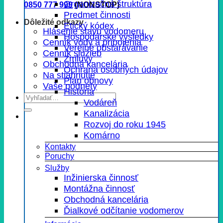
Organizačná štruktúra
0850 777 999
(NONSTOP)
Predmet činnosti
Dôležité odkazy
Etický kódex
Hlásenie stavu vodomeru
Hospodárske výsledky
Cenník vody a pripojenia
Verejné obstarávanie
Cenník služieb
Zmluvy
Obchodná kancelária
Ochrana osobných údajov
Na stiahnutie
Plán obnovy
Vaše podnety
História
Vodáreň
Kanalizácia
Rozvoj do roku 1945
Komárno
Kontakty
Poruchy
Služby
Inžinierska činnosť
Montážna činnosť
Obchodná kancelária
Ďialkové odčítanie vodomerov