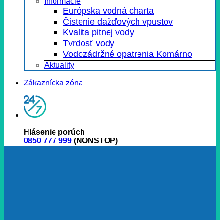
Informácie
Európska vodná charta
Čistenie dažďových vpustov
Kvalita pitnej vody
Tvrdosť vody
Vodozádržné opatrenia Komárno
Aktuality
Zákaznícka zóna
Hlásenie porúch
0850 777 999
(NONSTOP)