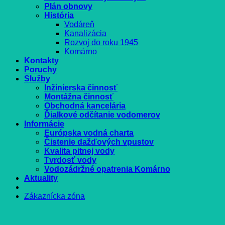
Plán obnovy
História
Vodáreň
Kanalizácia
Rozvoj do roku 1945
Komárno
Kontakty
Poruchy
Služby
Inžinierska činnosť
Montážna činnosť
Obchodná kancelária
Ďialkové odčítanie vodomerov
Informácie
Európska vodná charta
Čistenie dažďových vpustov
Kvalita pitnej vody
Tvrdosť vody
Vodozádržné opatrenia Komárno
Aktuality
Zákaznícka zóna