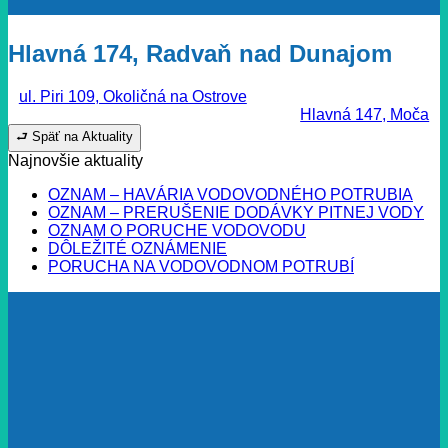
Hlavná 174, Radvaň nad Dunajom
ul. Piri 109, Okoličná na Ostrove
Hlavná 147, Moča
⮐ Späť na Aktuality
Najnovšie aktuality
OZNAM – HAVÁRIA VODOVODNÉHO POTRUBIA
OZNAM – PRERUŠENIE DODÁVKY PITNEJ VODY
OZNAM O PORUCHE VODOVODU
DÔLEŽITÉ OZNÁMENIE
PORUCHA NA VODOVODNOM POTRUBÍ