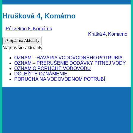
Hrušková 4, Komárno
Péczeliho 8, Komárno
Krátká 4, Komárno
⮐ Späť na Aktuality
Najnovšie aktuality
OZNAM – HAVÁRIA VODOVODNÉHO POTRUBIA
OZNAM – PRERUŠENIE DODÁVKY PITNEJ VODY
OZNAM O PORUCHE VODOVODU
DÔLEŽITÉ OZNÁMENIE
PORUCHA NA VODOVODNOM POTRUBÍ