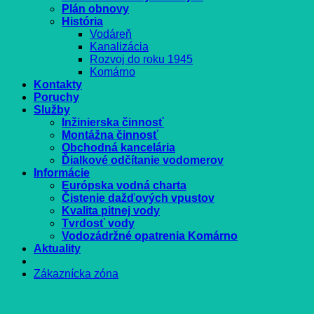
Plán obnovy
História
Vodáreň
Kanalizácia
Rozvoj do roku 1945
Komárno
Kontakty
Poruchy
Služby
Inžinierska činnosť
Montážna činnosť
Obchodná kancelária
Ďialkové odčítanie vodomerov
Informácie
Európska vodná charta
Čistenie dažďových vpustov
Kvalita pitnej vody
Tvrdosť vody
Vodozádržné opatrenia Komárno
Aktuality
Zákaznícka zóna