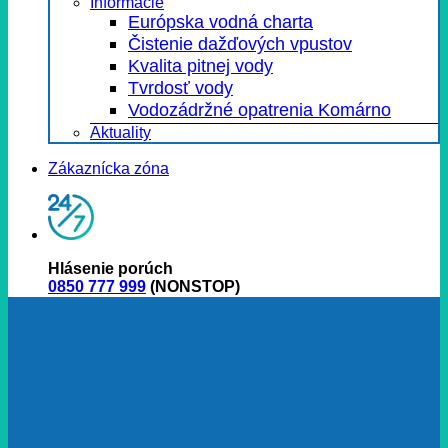
Informácie
Európska vodná charta
Čistenie dažďových vpustov
Kvalita pitnej vody
Tvrdosť vody
Vodozádržné opatrenia Komárno
Aktuality
Zákaznícka zóna
Hlásenie porúch
0850 777 999
(NONSTOP)