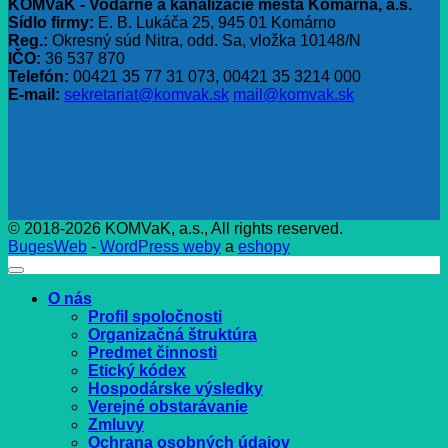
KOMVaK - Vodárne a kanalizácie mesta Komárna, a.s.
Sídlo firmy:
E. B. Lukáča 25, 945 01 Komárno
Reg.:
Okresný súd Nitra, odd. Sa, vložka 10148/N
IČO:
36 537 870
Telefón:
00421 35 77 31 073, 00421 35 3214 000
E-mail:
sekretariat@komvak.sk
mail@komvak.sk
© 2018-2026 KOMVaK, a.s., All rights reserved.
BugesWeb
-
WordPress weby
a
eshopy
O nás
Profil spoločnosti
Organizačná štruktúra
Predmet činnosti
Etický kódex
Hospodárske výsledky
Verejné obstarávanie
Zmluvy
Ochrana osobných údajov