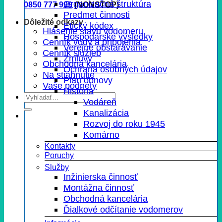
Organizačná štruktúra
0850 777 999
(NONSTOP)
Predmet činnosti
Dôležité odkazy
Etický kódex
Hlásenie stavu vodomeru
Hospodárske výsledky
Cenník vody a pripojenia
Verejné obstarávanie
Cenník služieb
Zmluvy
Obchodná kancelária
Ochrana osobných údajov
Na stiahnutie
Plán obnovy
Vaše podnety
História
Vodáreň
Kanalizácia
Rozvoj do roku 1945
Komárno
Kontakty
Poruchy
Služby
Inžinierska činnosť
Montážna činnosť
Obchodná kancelária
Ďialkové odčítanie vodomerov