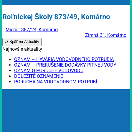
Roľníckej Školy 873/49, Komárno
Mieru 1387/24, Komárno
Zimná 31, Komárno
⮐ Späť na Aktuality
Najnovšie aktuality
OZNAM – HAVÁRIA VODOVODNÉHO POTRUBIA
OZNAM – PRERUŠENIE DODÁVKY PITNEJ VODY
OZNAM O PORUCHE VODOVODU
DÔLEŽITÉ OZNÁMENIE
PORUCHA NA VODOVODNOM POTRUBÍ