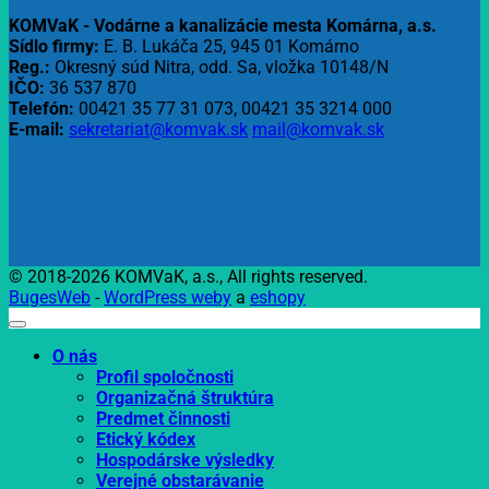
KOMVaK - Vodárne a kanalizácie mesta Komárna, a.s.
Sídlo firmy:
E. B. Lukáča 25, 945 01 Komárno
Reg.:
Okresný súd Nitra, odd. Sa, vložka 10148/N
IČO:
36 537 870
Telefón:
00421 35 77 31 073, 00421 35 3214 000
E-mail:
sekretariat@komvak.sk
mail@komvak.sk
© 2018-2026 KOMVaK, a.s., All rights reserved.
BugesWeb
-
WordPress weby
a
eshopy
O nás
Profil spoločnosti
Organizačná štruktúra
Predmet činnosti
Etický kódex
Hospodárske výsledky
Verejné obstarávanie