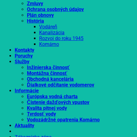
Zmluvy
Ochrana osobných údajov
Plán obnovy
História
Vodáreň
Kanalizácia
Rozvoj do roku 1945
Komárno
Kontakty
Poruchy
Služby
Inžinierska činnosť
Montážna činnosť
Obchodná kancelária
Ďialkové odčítanie vodomerov
Informácie
Európska vodná charta
Čistenie dažďových vpustov
Kvalita pitnej vody
Tvrdosť vody
Vodozádržné opatrenia Komárno
Aktuality