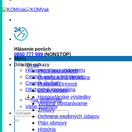
Hlásenie porúch
0850 777 999
(NONSTOP)
Menu
Dôležité odkazy
O nás
Hlásenie stavu vodomeru
Profil spoločnosti
Cenník vody a pripojenia
Organizačná štruktúra
Cenník služieb
Predmet činnosti
Obchodná kancelária
Etický kódex
Hospodárske výsledky
Na stiahnutie
Verejné obstarávanie
Vaše podnety
Zmluvy
Ochrana osobných údajov
Plán obnovy
História