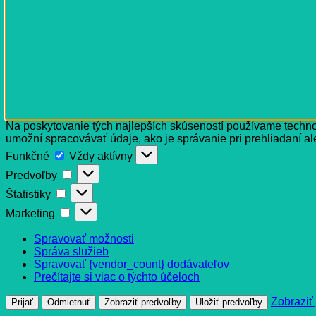
Na poskytovanie tých najlepších skúseností používame technol
umožní spracovávať údaje, ako je správanie pri prehliadaní al
Funkčné
Funkčné
Vždy aktívny
Predvoľby
Predvoľby
Štatistiky
Štatistiky
Marketing
Marketing
Spravovať možnosti
Správa služieb
Spravovať {vendor_count} dodávateľov
Prečítajte si viac o týchto účeloch
Zobraziť
Prijať
Odmietnuť
Zobraziť predvoľby
Uložiť predvoľby