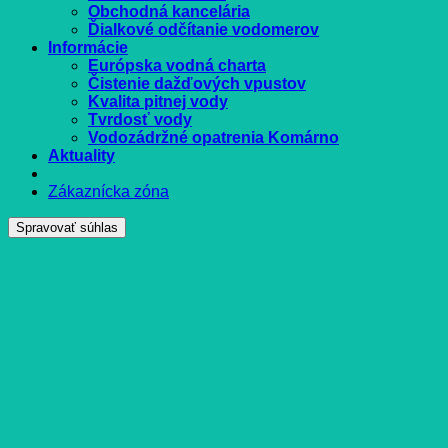
Obchodná kancelária
Ďialkové odčítanie vodomerov
Informácie
Európska vodná charta
Čistenie dažďových vpustov
Kvalita pitnej vody
Tvrdosť vody
Vodozádržné opatrenia Komárno
Aktuality
Zákaznícka zóna
Spravovať súhlas