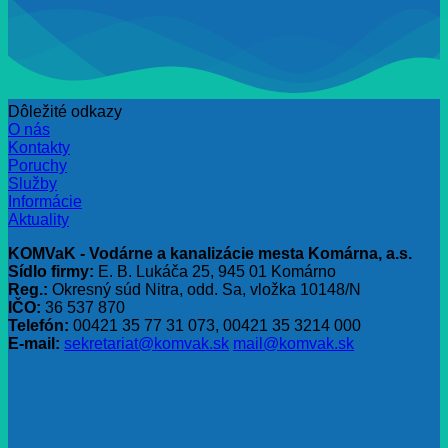
Dôležité odkazy
O nás
Kontakty
Poruchy
Služby
Informácie
Aktuality
KOMVaK - Vodárne a kanalizácie mesta Komárna, a.s.
Sídlo firmy:
E. B. Lukáča 25, 945 01 Komárno
Reg.:
Okresný súd Nitra, odd. Sa, vložka 10148/N
IČO:
36 537 870
Telefón:
00421 35 77 31 073, 00421 35 3214 000
E-mail:
sekretariat@komvak.sk
mail@komvak.sk