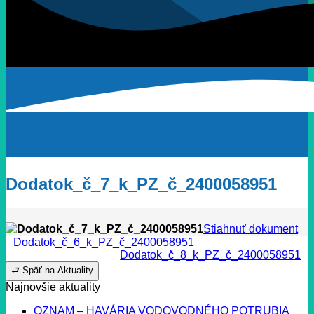
Dodatok_č_7_k_PZ_č_2400058951
Dodatok_č_7_k_PZ_č_2400058951
Stiahnuť dokument
Dodatok_č_6_k_PZ_č_2400058951
Dodatok_č_8_k_PZ_č_2400058951
⮐ Späť na Aktuality
Najnovšie aktuality
OZNAM – HAVÁRIA VODOVODNÉHO POTRUBIA