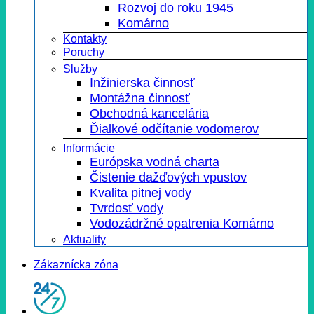
Rozvoj do roku 1945
Komárno
Kontakty
Poruchy
Služby
Inžinierska činnosť
Montážna činnosť
Obchodná kancelária
Ďialkové odčítanie vodomerov
Informácie
Európska vodná charta
Čistenie dažďových vpustov
Kvalita pitnej vody
Tvrdosť vody
Vodozádržné opatrenia Komárno
Aktuality
Zákaznícka zóna