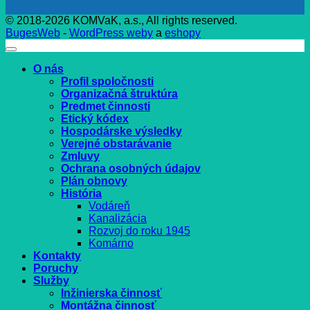
© 2018-2026 KOMVaK, a.s., All rights reserved.
BugesWeb
-
WordPress weby
a
eshopy
O nás
Profil spoločnosti
Organizačná štruktúra
Predmet činnosti
Etický kódex
Hospodárske výsledky
Verejné obstarávanie
Zmluvy
Ochrana osobných údajov
Plán obnovy
História
Vodáreň
Kanalizácia
Rozvoj do roku 1945
Komárno
Kontakty
Poruchy
Služby
Inžinierska činnosť
Montážna činnosť