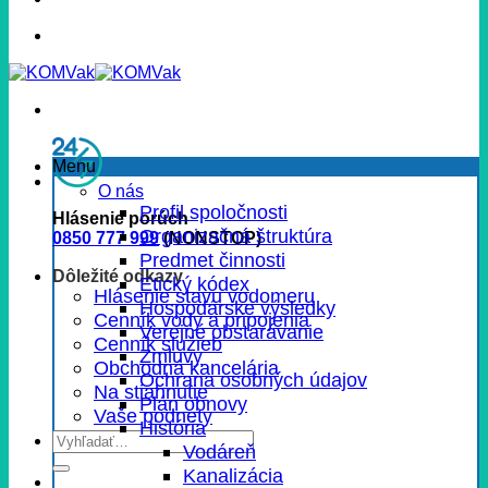
Menu
O nás
Profil spoločnosti
Hlásenie porúch
Organizačná štruktúra
0850 777 999
(NONSTOP)
Predmet činnosti
Dôležité odkazy
Etický kódex
Hlásenie stavu vodomeru
Hospodárske výsledky
Cenník vody a pripojenia
Verejné obstarávanie
Cenník služieb
Zmluvy
Obchodná kancelária
Ochrana osobných údajov
Na stiahnutie
Plán obnovy
Vaše podnety
História
Vodáreň
Kanalizácia