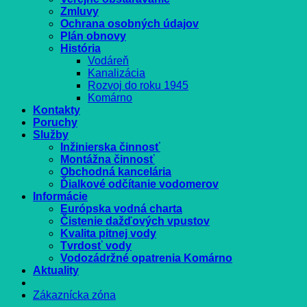
Zmluvy
Ochrana osobných údajov
Plán obnovy
História
Vodáreň
Kanalizácia
Rozvoj do roku 1945
Komárno
Kontakty
Poruchy
Služby
Inžinierska činnosť
Montážna činnosť
Obchodná kancelária
Ďialkové odčítanie vodomerov
Informácie
Európska vodná charta
Čistenie dažďových vpustov
Kvalita pitnej vody
Tvrdosť vody
Vodozádržné opatrenia Komárno
Aktuality
Zákaznícka zóna