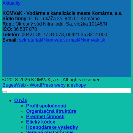
Aktuality
KOMVaK - Vodárne a kanalizácie mesta Komárna, a.s.
Sídlo firmy:
E. B. Lukáča 25, 945 01 Komárno
Reg.:
Okresný súd Nitra, odd. Sa, vložka 10148/N
IČO:
36 537 870
Telefón:
00421 35 77 31 073, 00421 35 3214 000
E-mail:
sekretariat@komvak.sk
mail@komvak.sk
© 2018-2026 KOMVaK, a.s., All rights reserved.
BugesWeb
-
WordPress weby
a
eshopy
O nás
Profil spoločnosti
Organizačná štruktúra
Predmet činnosti
Etický kódex
Hospodárske výsledky
Verejné obstarávanie