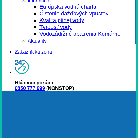
Informácie
Európska vodná charta
Čistenie dažďových vpustov
Kvalita pitnej vody
Tvrdosť vody
Vodozádržné opatrenia Komárno
Aktuality
Zákaznícka zóna
Hlásenie porúch
0850 777 999
(NONSTOP)