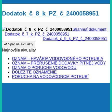
Dodatok_č_8_k_PZ_č_2400058951
Dodatok_č_8_k_PZ_č_2400058951
Stiahnuť dokument
Dodatok_č_7_k_PZ_č_2400058951
Dodatok_č_9_k_PZ_č_2400058951
⮐ Späť na Aktuality
Najnovšie aktuality
OZNAM – HAVÁRIA VODOVODNÉHO POTRUBIA
OZNAM – PRERUŠENIE DODÁVKY PITNEJ VODY
OZNAM O PORUCHE VODOVODU
DÔLEŽITÉ OZNÁMENIE
PORUCHA NA VODOVODNOM POTRUBÍ