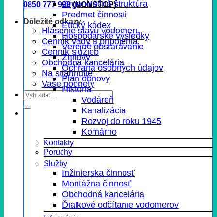
Organizačná štruktúra
0850 777 999
(NONSTOP)
Predmet činnosti
Dôležité odkazy
Etický kódex
Hlásenie stavu vodomeru
Hospodárske výsledky
Cenník vody a pripojenia
Verejné obstarávanie
Cenník služieb
Zmluvy
Obchodná kancelária
Ochrana osobných údajov
Na stiahnutie
Plán obnovy
Vaše podnety
História
Vodáreň
Kanalizácia
Rozvoj do roku 1945
Komárno
Kontakty
Poruchy
Služby
Inžinierska činnosť
Montážna činnosť
Obchodná kancelária
Ďialkové odčítanie vodomerov