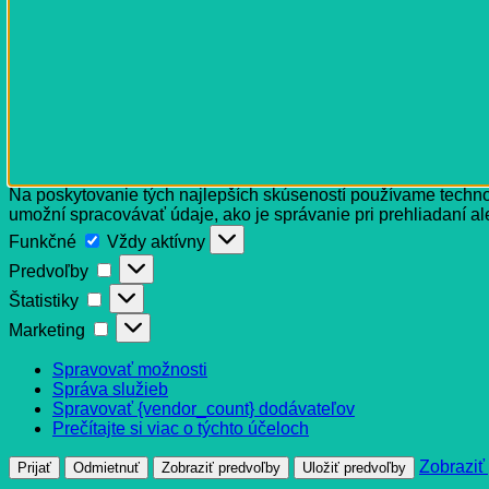
Na poskytovanie tých najlepších skúseností používame technol
umožní spracovávať údaje, ako je správanie pri prehliadaní al
Funkčné
Funkčné
Vždy aktívny
Predvoľby
Predvoľby
Štatistiky
Štatistiky
Marketing
Marketing
Spravovať možnosti
Správa služieb
Spravovať {vendor_count} dodávateľov
Prečítajte si viac o týchto účeloch
Zobraziť
Prijať
Odmietnuť
Zobraziť predvoľby
Uložiť predvoľby