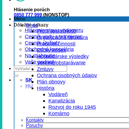
Hlásenie porúch
0850 777 999
(NONSTOP)
Menu
Dôležité odkazy
O nás
Hlásenie stavu vodomeru
Profil spoločnosti
Cenník vody a pripojenia
Organizačná štruktúra
Cenník služieb
Predmet činnosti
Obchodná kancelária
Etický kódex
Na stiahnutie
Hospodárske výsledky
Vaše podnety
Verejné obstarávanie
Zmluvy
Ochrana osobných údajov
SK
Plán obnovy
HU
História
Vodáreň
Kanalizácia
Rozvoj do roku 1945
Komárno
Kontakty
Poruchy