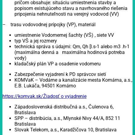
pričom obsahuje: situáciu umiestnenia stavby a
popisom existujúceho stavu a navrhovaného riešenia
pripojenia nehnuteľnosti na verejný vodovod (VV)
– trasu vodovodnej prípojky (VP), materiál
umiestnenie Vodomernej šachty (VŠ) , siete VV
typ VŠ a jej rozmery
technická správa s údajmi: Qm, Qh [l.s-1 alebo m3 .h-1
(maximálna denná a maximálna hodinová potreba
vody)
kladačský plán VP a osadenie vodomeru
Zabezpečenie vyjadrení k PD správcov sietí
KOMVaK – Vodárne a kanalizácie mesta Komárna, a.s.,
E.B. Lukáča, 94501 Komárno
https://komvak.sk/Žiadosť o vyjadrenie
Západoslovenská distribučná a.s., Čulenova 6,
Bratislava
SPP – distribúcia, a.s., Mlynské Nivy 44/A, 852 11
Bratislava
Slovak Telekom, a.s., Karadžičova 10, Bratislava