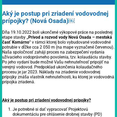
Aký je postup pri zriadení vodovodnej
prípojky? (Nová Osada)￼
Dňa 19.10.2022 boli ukončené výkopové práce na poslednej
etape stavby „
Prívod a rozvod vody Nová Osada – mestská
časť Komárno
“ v rámci ktorej bolo vybudované vodovodné
potrubie v dĺžke cca 2 050 m (na mape vyznačené červenou).
Naša spoločnosť zaháji proces na zabezpečení vydania
užívacieho vodoprávneho povolenia, tzv. kolaudáciu stavby.
Po jeho vydaní bude možné Vašu nehnuteľnosť pripojiť na
verejný vodovod. Predpoklad ukončenia kolaudačného
procesu je jar 2023. Náklady na zriadenie vodovodnej
prípojky znáša vlastník nehnuteľnosti, ku ktorej je vodovodná
prípojka zriadená.
Aký je postup pri zriadení vodovodnej prípojky?
Je potrebné si dať vypracovať Projektovú
dokumentáciu pre ohlásenie drobnej stavby (PD)