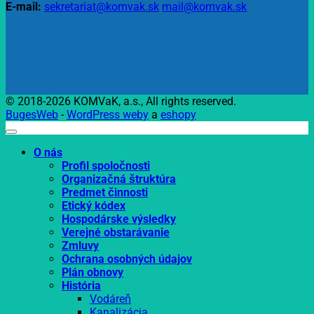
E-mail:
sekretariat@komvak.sk
mail@komvak.sk
© 2018-2026 KOMVaK, a.s., All rights reserved.
BugesWeb
-
WordPress weby
a
eshopy
O nás
Profil spoločnosti
Organizačná štruktúra
Predmet činnosti
Etický kódex
Hospodárske výsledky
Verejné obstarávanie
Zmluvy
Ochrana osobných údajov
Plán obnovy
História
Vodáreň
Kanalizácia