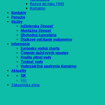
Rozvoj do roku 1945
Komárno
Kontakty
Poruchy
Služby
Inžinierska činnosť
Montážna činnosť
Obchodná kancelária
Ďialkové odčítanie vodomerov
Informácie
Európska vodná charta
Čistenie dažďových vpustov
Kvalita pitnej vody
Tvrdosť vody
Vodozádržné opatrenia Komárno
Aktuality
SK
HU
Zákaznícka zóna